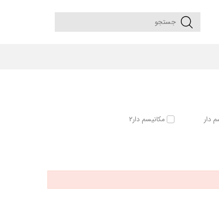
م دار
مکانیسم دار2